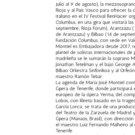
julio al 9 de agosto), la mezzosopran
Rioja y al País Vasco para ofrecer la
italiano en el IV Festival RenHacer o
Columbus, en una gira que visitará la
septiembre; Rioja Forum), Arantzazu (
de Arantzazu) y Bilbao (14 de septiem
Fundación Columbus, con sede en Vale
Montiel es Embajadora desde 2017, re
plantel de solistas internacionales de
madrileña se le sumarán la soprano M
Jonathan Tetelman y el bajo George A
Bilbao Orkestra Sinfonikoa y al Orfeón
maestro Ramón Tebar.
La agenda de María José Montiel cont
Ópera de Tenerife, donde participará 
europeo de la ópera Yerma, del compos
Lobos, con libreto basado en la tra
García Lorca; se trata de una producc
del Teatro de la Zarzuela de Madrid 
Ópera (Manaos, Brasil), con direcció
el maestro Luiz Fernando Malheiro al
Tenerife.