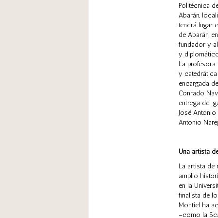
Politécnica d
Abarán, local
tendrá lugar 
de Abarán, en
fundador y a
y diplomático
La profesora
y catedrática
encargada de 
Conrado Naval
entrega del g
José Antonio 
Antonio Nare
Una artista d
La artista de
amplio histor
en la Univers
finalista de
Montiel ha a
–como la Scal