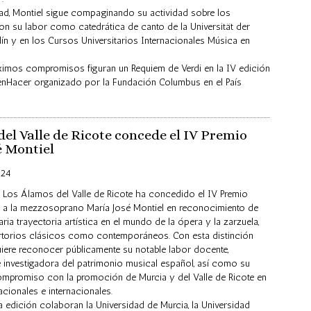
dad, Montiel sigue compaginando su actividad sobre los
n su labor como catedrática de canto de la Universität der
lín y en los Cursos Universitarios Internacionales Música en
óximos compromisos figuran un Requiem de Verdi en la IV edición
RenHacer organizado por la Fundación Columbus en el País
el Valle de Ricote concede el IV Premio
é Montiel
024
 Los Álamos del Valle de Ricote ha concedido el IV Premio
a a la mezzosoprano María José Montiel en reconocimiento de
aria trayectoria artística en el mundo de la ópera y la zarzuela,
ertorios clásicos como contemporáneos. Con esta distinción
iere reconocer públicamente su notable labor docente,
 investigadora del patrimonio musical español, así como su
ompromiso con la promoción de Murcia y del Valle de Ricote en
cionales e internacionales.
a edición colaboran la Universidad de Murcia, la Universidad