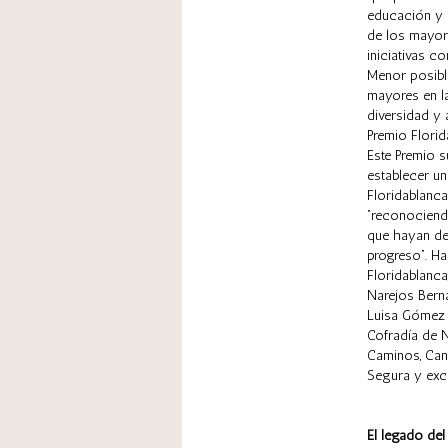
educación y l
de los mayores
iniciativas c
Menor posibl
mayores en l
diversidad y 
Premio Flori
Este Premio 
establecer u
Floridablanca
“reconociend
que hayan de
progreso”. Ha
Floridablanca
Narejos Berna
Luisa Gómez S
Cofradía de N
Caminos, Cana
Segura y exc
El legado de