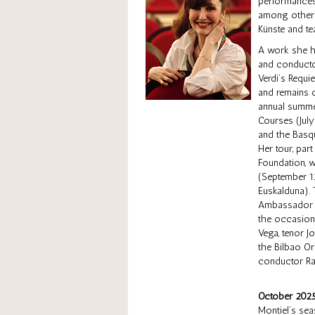
performances 
among other c
Künste and t
A work she h
and conducto
Verdi’s Requi
and remains o
annual summe
Courses (July
and the Basq
Her tour, par
Foundation, w
(September 13
Euskalduna).
Ambassador si
the occasion
Vega, tenor 
the Bilbao Or
conductor R
October 2025
Montiel’s sea