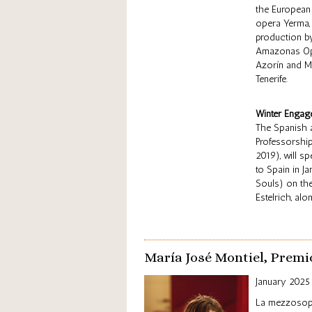
the European 
opera Yerma, 
production by
Amazonas Oper
Azorín and M
Tenerife.
Winter Engag
The Spanish a
Professorship
2019), will s
to Spain in J
Souls) on the
Estelrich, al
María José Montiel, Premi
January 2025
La mezzosopr