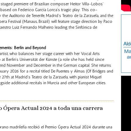
staged premiere of Brazilian composer Heitor Villa-Lobos’
based on Federico García Lorca’s tragic play. This co-
 the Auditorio de Tenerife, Madrid’s Teatro de la Zarzuela, and the
a Festival (Manaus, Brazil) will feature stage direction by Paco
aestro Luiz Fernando Malheiro leading the Sinfónica de
ements: Berlin and Beyond
rtist, who balances her stage career with her Vocal Arts
 at Berlin’s Universität der Künste (a role she has held since
pend November and December in the German capital. She returns
anuary 2026 for a recital titled De Puentes y Almas (Of Bridges and
 27th at Madrid’s Teatro de la Zarzuela, with pianist Miquel
ongside additional recitals in Murcia and other European cities.
o Ópera Actual 2024 a toda una carrera
ano madrileña recibió el Premio Ópera Actual 2024 durante una