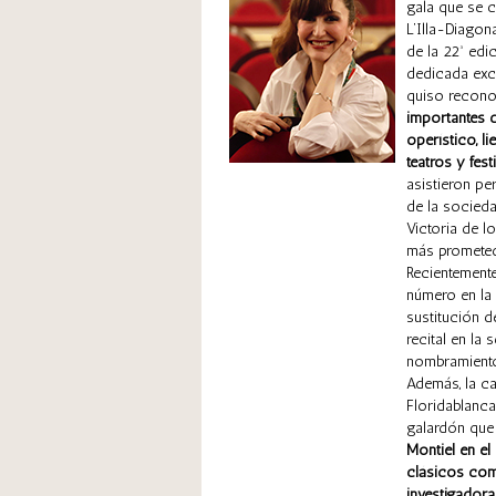
gala que se c
L’Illa-Diagon
de la 22ª edi
dedicada excl
quiso recono
importantes d
operístico, l
teatros y fes
asistieron pe
de la socieda
Victoria de l
más promete
Recientement
número en la
sustitución 
recital en la 
nombramiento
Además, la c
Floridablanc
galardón qu
Montiel en el
clásicos com
investigadora