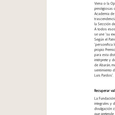
Viena o la Op
prestigiosas 
Academia de B
trascendenci
la Sección d
A todos esos
se une “su ex
Según el Patr
“personifica l
propio Premio
para esta dis
intérprete y 
de Abarán, mu
sentimiento d
Luis Pardos”.
Recuperar val
La Fundación
integrales y 
divulgación c
que pretende 