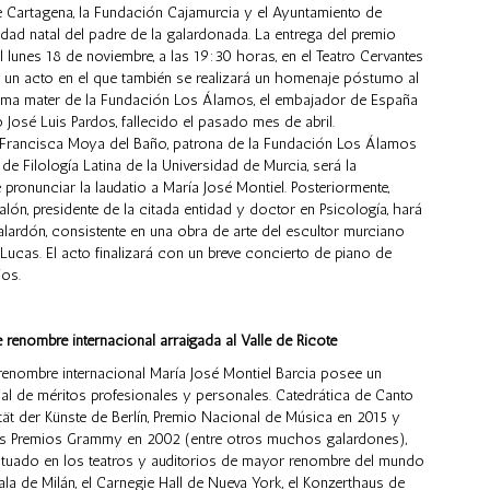
e Cartagena, la Fundación Cajamurcia y el Ayuntamiento de
idad natal del padre de la galardonada. La entrega del premio
el lunes 18 de noviembre, a las 19:30 horas, en el Teatro Cervantes
 un acto en el que también se realizará un homenaje póstumo al
lma mater de la Fundación Los Álamos, el embajador de España
 José Luis Pardos, fallecido el pasado mes de abril.
 Francisca Moya del Baño, patrona de la Fundación Los Álamos
 de Filología Latina de la Universidad de Murcia, será la
pronunciar la laudatio a María José Montiel. Posteriormente,
ón, presidente de la citada entidad y doctor en Psicología, hará
alardón, consistente en una obra de arte del escultor murciano
Lucas. El acto finalizará con un breve concierto de piano de
jos.
e renombre internacional arraigada al Valle de Ricote
 renombre internacional María José Montiel Barcia posee un
ial de méritos profesionales y personales. Catedrática de Canto
ität der Künste de Berlín, Premio Nacional de Música en 2015 y
 los Premios Grammy en 2002 (entre otros muchos galardones),
ctuado en los teatros y auditorios de mayor renombre del mundo
a de Milán, el Carnegie Hall de Nueva York, el Konzerthaus de