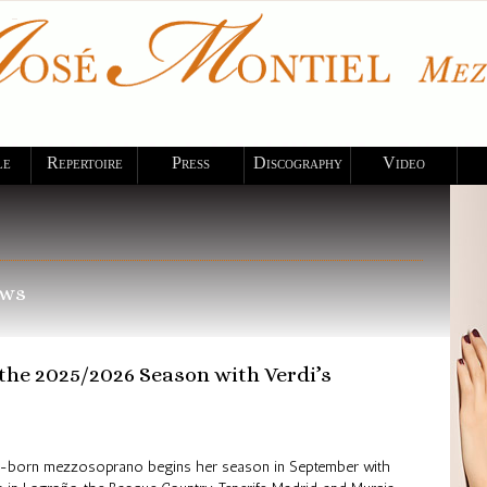
le
Repertoire
Press
Discography
Video
ews
the 2025/2026 Season with Verdi’s
-born mezzosoprano begins her season in September with