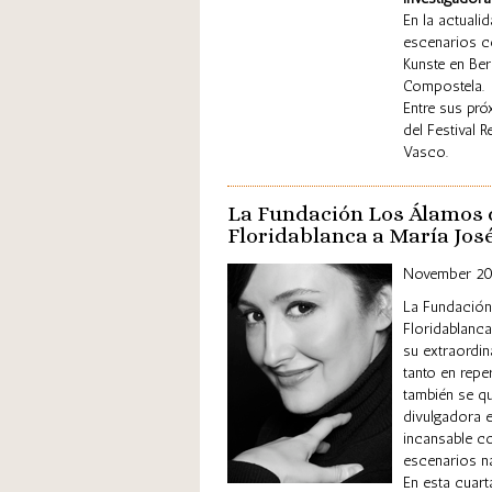
En la actuali
escenarios co
Kunste en Ber
Compostela.
Entre sus pr
del Festival 
Vasco.
La Fundación Los Álamos d
Floridablanca a María Jos
November 2
La Fundación
Floridablanc
su extraordin
tanto en rep
también se qu
divulgadora e
incansable c
escenarios na
En esta cuart