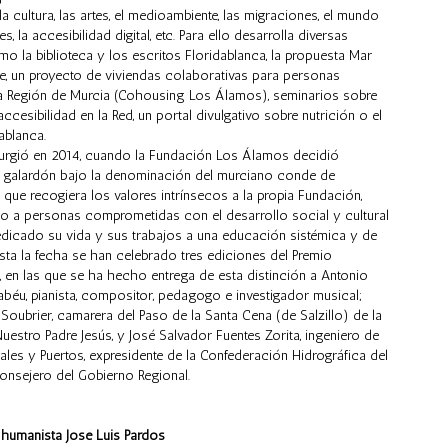
a cultura, las artes, el medioambiente, las migraciones, el mundo
, la accesibilidad digital, etc. Para ello desarrolla diversas
omo la biblioteca y los escritos Floridablanca, la propuesta Mar
e, un proyecto de viviendas colaborativas para personas
a Región de Murcia (Cohousing Los Álamos), seminarios sobre
accesibilidad en la Red, un portal divulgativo sobre nutrición o el
dablanca.
surgió en 2014, cuando la Fundación Los Álamos decidió
n galardón bajo la denominación del murciano conde de
 que recogiera los valores intrínsecos a la propia Fundación,
o a personas comprometidas con el desarrollo social y cultural
dicado su vida y sus trabajos a una educación sistémica y de
sta la fecha se han celebrado tres ediciones del Premio
, en las que se ha hecho entrega de esta distinción a Antonio
béu, pianista, compositor, pedagogo e investigador musical;
oubrier, camarera del Paso de la Santa Cena (de Salzillo) de la
uestro Padre Jesús, y José Salvador Fuentes Zorita, ingeniero de
les y Puertos, expresidente de la Confederación Hidrográfica del
onsejero del Gobierno Regional.
l humanista José Luis Pardos