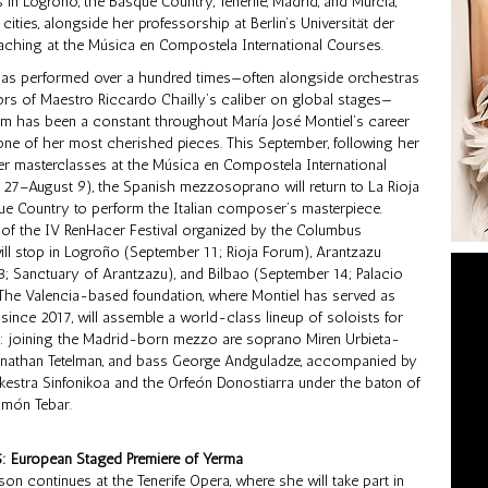
in Logroño, the Basque Country, Tenerife, Madrid, and Murcia,
ities, alongside her professorship at Berlin’s Universität der
eaching at the Música en Compostela International Courses.
as performed over a hundred times—often alongside orchestras
rs of Maestro Riccardo Chailly’s caliber on global stages—
em has been a constant throughout María José Montiel’s career
ne of her most cherished pieces. This September, following her
r masterclasses at the Música en Compostela International
 27–August 9), the Spanish mezzosoprano will return to La Rioja
ue Country to perform the Italian composer’s masterpiece.
t of the IV RenHacer Festival organized by the Columbus
ill stop in Logroño (September 11; Rioja Forum), Arantzazu
; Sanctuary of Arantzazu), and Bilbao (September 14; Palacio
 The Valencia-based foundation, where Montiel has served as
nce 2017, will assemble a world-class lineup of soloists for
: joining the Madrid-born mezzo are soprano Miren Urbieta-
Jonathan Tetelman, and bass George Andguladze, accompanied by
kestra Sinfonikoa and the Orfeón Donostiarra under the baton of
amón Tebar.
: European Staged Premiere of Yerma
son continues at the Tenerife Opera, where she will take part in