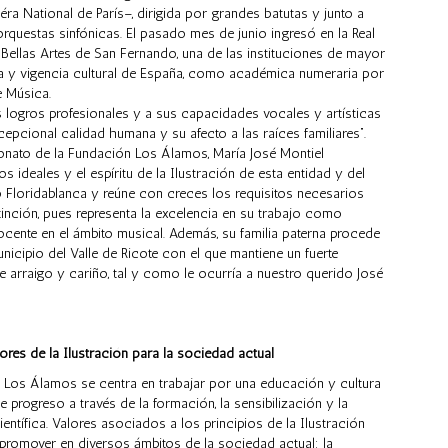
éra National de París–, dirigida por grandes batutas y junto a
orquestas sinfónicas. El pasado mes de junio ingresó en la Real
ellas Artes de San Fernando, una de las instituciones de mayor
a y vigencia cultural de España, como académica numeraria por
e Música.
 logros profesionales y a sus capacidades vocales y artísticas
cepcional calidad humana y su afecto a las raíces familiares”.
onato de la Fundación Los Álamos, María José Montiel
os ideales y el espíritu de la Ilustración de esta entidad y del
 Floridablanca y reúne con creces los requisitos necesarios
tinción, pues representa la excelencia en su trabajo como
docente en el ámbito musical. Además, su familia paterna procede
nicipio del Valle de Ricote con el que mantiene un fuerte
e arraigo y cariño, tal y como le ocurría a nuestro querido José
ores de la Ilustración para la sociedad actual
 Los Álamos se centra en trabajar por una educación y cultura
de progreso a través de la formación, la sensibilización y la
ientífica. Valores asociados a los principios de la Ilustración
promover en diversos ámbitos de la sociedad actual: la