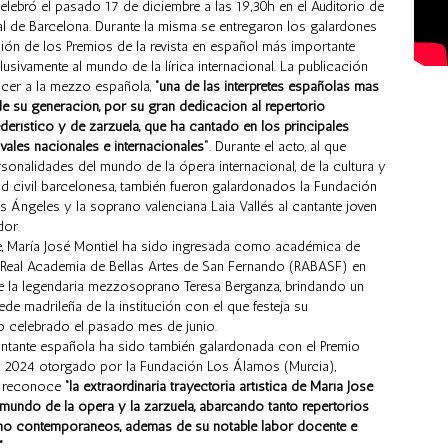
elebró el pasado 17 de diciembre a las 19,30h en el Auditorio de
al de Barcelona. Durante la misma se entregaron los galardones
ción de los Premios de la revista en español más importante
usivamente al mundo de la lírica internacional. La publicación
cer a la mezzo española,
“una de las intérpretes españolas más
e su generación, por su gran dedicación al repertorio
iederístico y de zarzuela, que ha cantado en los principales
tivales nacionales e internacionales"
. Durante el acto, al que
rsonalidades del mundo de la ópera internacional, de la cultura y
d civil barcelonesa, también fueron galardonados la Fundación
os Ángeles y la soprano valenciana Laia Vallés al cantante joven
dor.
e, María José Montiel ha sido ingresada como académica de
 Real Academia de Bellas Artes de San Fernando (RABASF) en
de la legendaria mezzosoprano Teresa Berganza, brindando un
sede madrileña de la institución con el que festeja su
 celebrado el pasado mes de junio.
antante española ha sido también galardonada con el Premio
a 2024 otorgado por la Fundación Los Álamos (Murcia),
e reconoce
“la extraordinaria trayectoria artística de María José
 mundo de la ópera y la zarzuela, abarcando tanto repertorios
o contemporáneos, además de su notable labor docente e
”
.