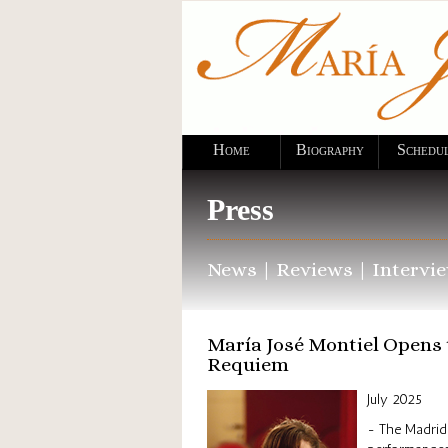
Home
Biography
Schedu
Press
News
|
Reviews
|
Intervi
María José Montiel Opens 
Requiem
July 2025
- The Madrid